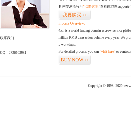
具体交易流程可
“点击这里”
查看或咨询support@
我要购买
>>
Process Overview:
4.cn is a world leading domain escrow service plat
million RMB transaction volume every year. We promi
联系我们
5 workdays.
For detailed process, you can
“visit here”
or contact
QQ：2726103981
BUY NOW
>>
Copyright © 1998 -2025 www.