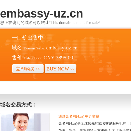
embassy-uz.cn
您正在访问的域名可以转让!This domain name is for sale!
一口价出售中！
域名
embassy-uz.cn
Domain Name:
售价
CNY 3895.00
Listing Price:
立即购买
BUY NOW
>>
>>
域名交易方式：
通过金名网(4.cn) 中介交易
金名网(4.cn)是全球领先的域名交易服务机
简单、安全、专业的第三方服务！ 为了保证交